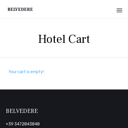
Belvedere
Sk
to
Hotel Cart
co
Your cart is empty!
BELVEDERE
+39 3472843848