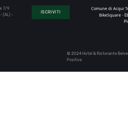
Comune di Acqui 
e 7/9
ISCRIVITI
- (AL) -
BikeSquare
-
E
Pi
© 2024 Hotel & Ristorante Belve
Positive