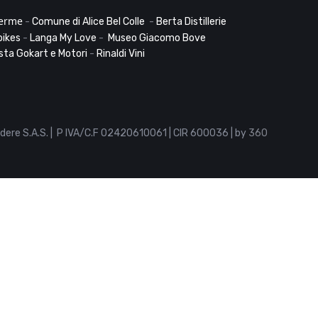
Terme
-
Comune di Alice Bel Colle
-
Berta Distillerie
bikes
-
Langa My Love
-
Museo Giacomo Bove
sta Gokart e Motori
-
Rinaldi Vini
dere S.A.S. | P IVA/C.F 02420610061 | CIR 600036 | by
360