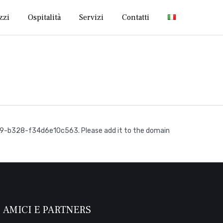
Skip
zzi
Ospitalità
Servizi
Contatti
to
content
ee9-b328-f34d6e10c563. Please add it to the domain
AMICI E PARTNERS