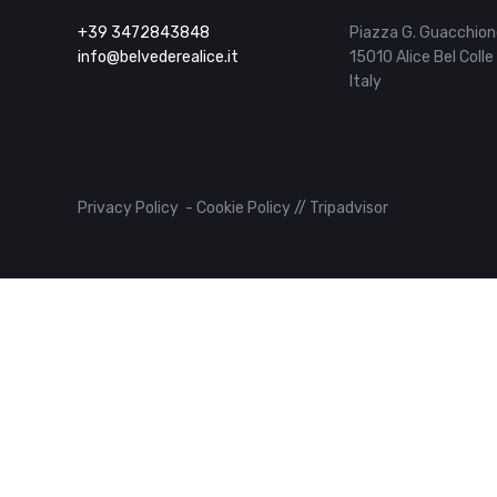
+39 3472843848
Piazza G. Guacchion
info@belvederealice.it
15010 Alice Bel Colle 
Italy
Privacy Policy
-
Cookie Policy
//
Tripadvisor