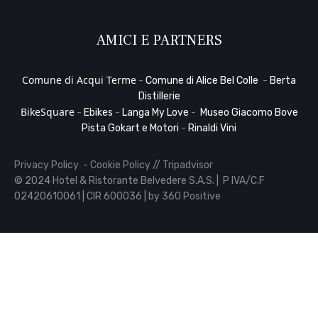
AMICI E PARTNERS
Comune di Acqui Terme
-
Comune di Alice Bel Colle
-
Berta
Distillerie
BikeSquare
-
Ebikes
-
Langa My Love
-
Museo Giacomo Bove
Pista Gokart e Motori
-
Rinaldi Vini
Privacy Policy
-
Cookie Policy
//
Tripadvisor
© 2024 Hotel & Ristorante Belvedere S.A.S. | P IVA/C.F
02420610061 | CIR 600036 | by
360 Positive