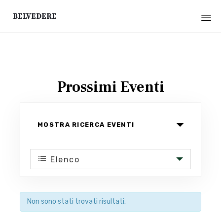
Belvedere
Sk
to
co
Prossimi Eventi
Eventi
MOSTRA RICERCA EVENTI
Ricerca
e
Evento
Elenco
viste
Viste
Navigazione
Navigazione
Non sono stati trovati risultati.