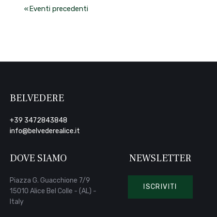
«
Eventi precedenti
BELVEDERE
+39 3472843848
info@belvederealice.it
DOVE SIAMO
NEWSLETTER
Piazza G. Guacchione 7/9
ISCRIVITI
15010 Alice Bel Colle - (AL) -
Italy