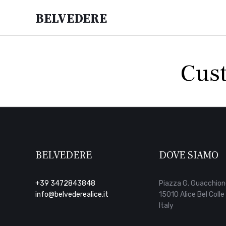
Belvedere
Cus
BELVEDERE
DOVE SIAMO
+39 3472843848
Piazza G. Guacchion
info@belvederealice.it
15010 Alice Bel Colle 
Italy