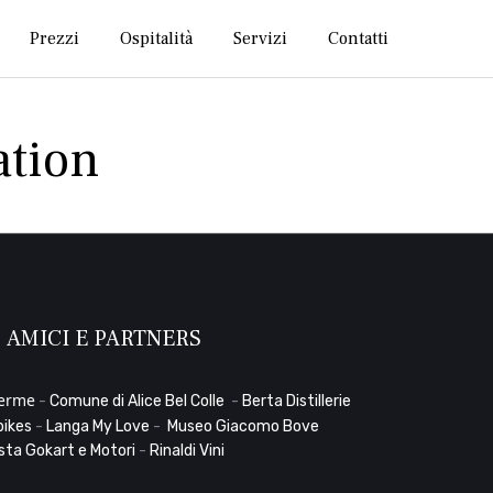
Skip
Prezzi
Ospitalità
Servizi
Contatti
to
content
ation
AMICI E PARTNERS
Terme
-
Comune di Alice Bel Colle
-
Berta Distillerie
bikes
-
Langa My Love
-
Museo Giacomo Bove
sta Gokart e Motori
-
Rinaldi Vini