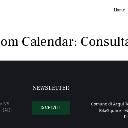
Home
tom Calendar:
Consult
NEWSLETTER
Comune di Acqui 
e 7/9
ISCRIVITI
- (AL) -
BikeSquare
-
E
Pi