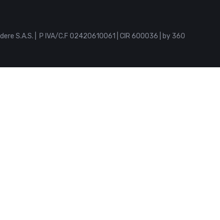
dere S.A.S. | P IVA/C.F 02420610061 | CIR 600036 | by
360